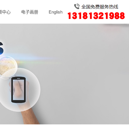
频中心
电子画册
English