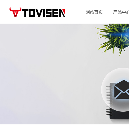
网站首页
产品中